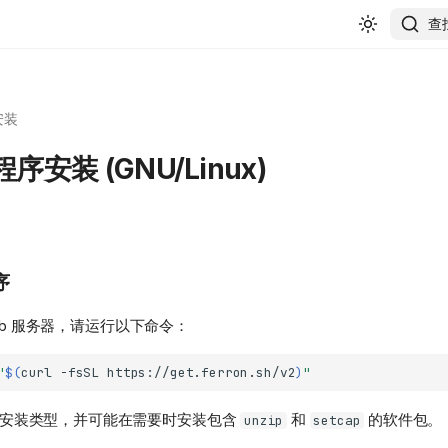
查
安装
安装 (GNU/Linux)
序
 Web 服务器，请运行以下命令：
"
$(
curl
-fsSL
https://get.ferron.sh/v2
)
"
择安装类型，并可能在需要时安装包含
和
的软件包。
unzip
setcap